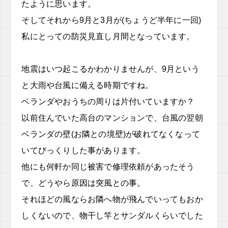
たように思います。
そしてそれから
9
月と
3
月が
(
ちょうど半年に一回
)
私にとっての防災見直し月間となっています。
地震はいつ起こるかわかりませんが、
9
月という
と大雨や台風に備える時期ですね。
ベランダやおうちの周りは片付いていますか？
以前住んでいた高台のマンションで、台風の翌朝
ベランダの壁
(
お隣との境壁
)
が破れてなくなって
いてびっくりした事があります。
他にも何軒か同じ被害で修理依頼があったそう
で、どうやら原因は突風との事。
それほどの風ならお隣へ物が飛んでいってもおか
しくないので、物干し竿とサンダルくらいでした