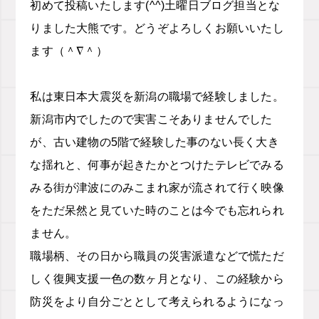
初めて投稿いたします
(^^)
土曜日ブログ担当とな
りました大熊です。
どうぞよろしくお願いいたし
ます（＾
∇
＾）
私は東日本大震災を新潟の職場で経験しました。
新潟市内でしたので実害こそありませんでした
が、古い建物の
5
階で経験した事のない長く大き
な揺れと、何事が起きたかとつけたテレビでみる
みる街が津波にのみこまれ家が流されて行く映像
をただ呆然と見ていた時のことは今でも忘れられ
ません。
職場柄、その日から職員の災害派遣などで慌ただ
しく復興支援一色の数ヶ月となり、この経験から
防災をより自分ごととして考えられるようになっ