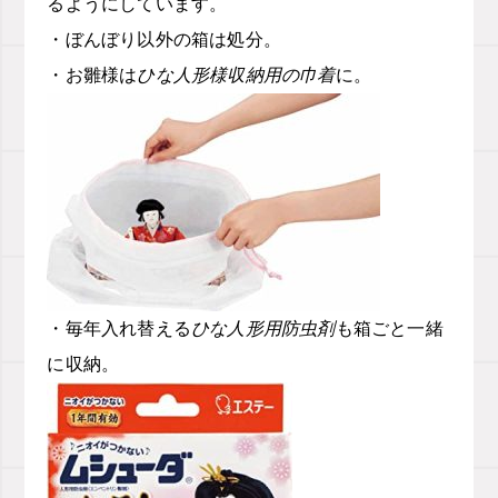
るようにしています。
・ぼんぼり以外の箱は処分。
・お雛様は
ひな人形様収納用の巾着
に。
・毎年入れ替える
ひな人形用防虫剤
も箱ごと一緒
に収納。