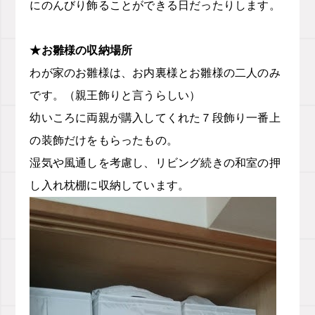
にのんびり飾ることができる日だったりします。
★お雛様の収納場所
わが家のお雛様は、お内裏様とお雛様の二人のみ
です。（親王飾りと言うらしい）
幼いころに両親が購入してくれた７段飾り一番上
の装飾だけをもらったもの。
湿気や風通しを考慮し、リビング続きの和室の押
し入れ枕棚に収納しています。