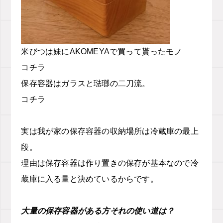
米びつは
妹に
AKOMEYA
で買って貰ったモノ
コチラ
保存容器は
ガラスと琺瑯の二刀流。
コチラ
実は我が家の保存容器の収納場所は冷蔵庫の最上
段。
理由は保存容器は作り置きの保存が基本なので冷
蔵庫に入る量と決めているからです。
大量の保存容器がある方それの使い道は？