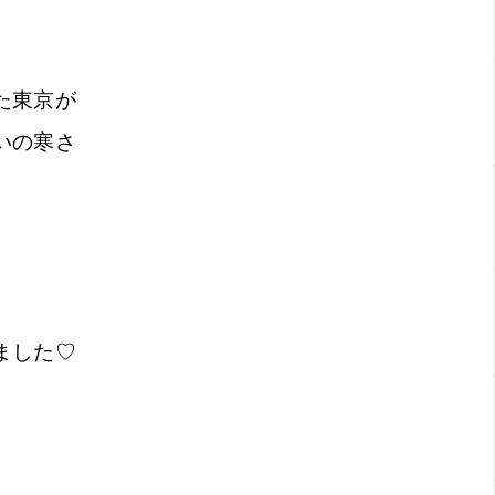
た東京が
いの寒さ
ました♡