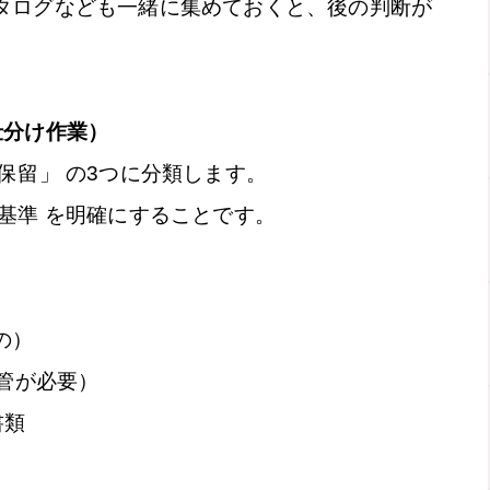
タログなども一緒に集めておくと、後の判断が
仕分け作業）
保留」 の3つに分類します。
基準 を明確にすることです。
の）
管が必要）
書類