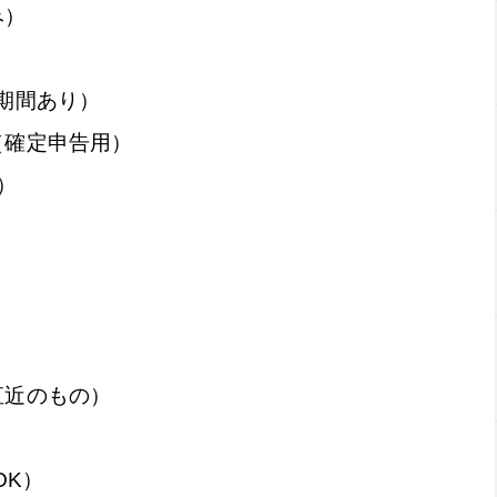
み）
期間あり）
（確定申告用）
）
直近のもの）
OK）