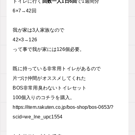
トイレに行く
回数一人
1
日
6
回
で
1
週間分
6×7→42
回
我が家は
3
人家族なので
42×3→126
って事で我が家には
126
個必要。
既に持っている非常用トイレがあるので
片づけ仲間がオススメしてくれた
BOS非常用臭わないトイレセット
100
個入りのコチラを購入。
https://item.rakuten.co.jp/bos-shop/bos-0653/?
scid=we_lne_upc1554