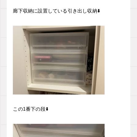
廊下収納に設置している引き出し収納⬇️
この1番下の段⬇️