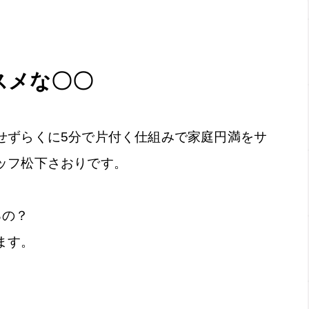
スメな〇〇
せずらくに
5
分で片付く仕組みで家庭円満をサ
ッフ松下さおりです。
るの？
ます。